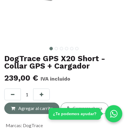
DogTrace GPS X20 Short -
Collar GPS + Cargador
239,00
€
IVA incluido
Agregar al carrito
Comprar ahora
¿Te podemos ayudar?
Marcas
:
DogTrace