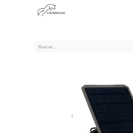
Visión Térmica
Visión Nocturna
Óptica Diu