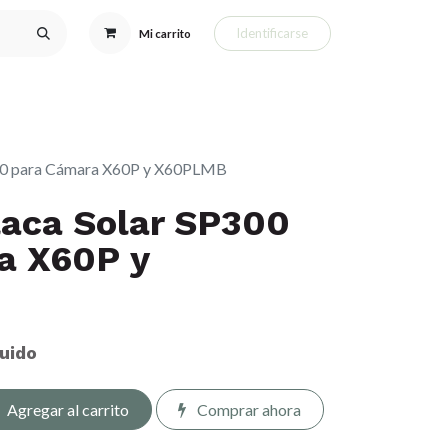
Identificarse
Mi carrito
eclamos
Complementos de Caza
Perros de Caza y GPS
R
300 para Cámara X60P y X60PLMB
laca Solar SP300
a X60P y
luido
Agregar al carrito
Comprar ahora