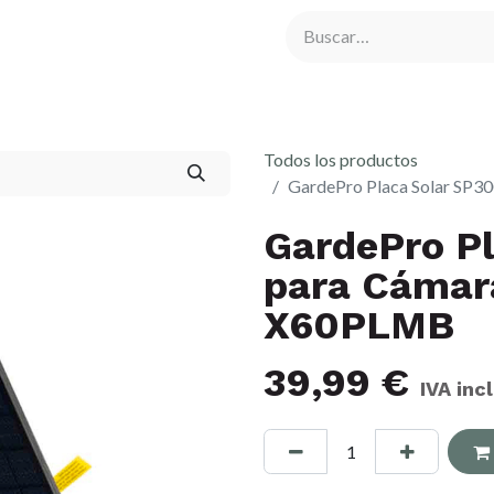
rna
Comederos de Caza
Cámaras de Caza
Atrayentes y R
Todos los productos
GardePro Placa Solar SP
GardePro P
para Cámar
X60PLMB
39,99
€
IVA inc