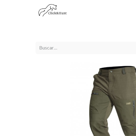
Visión Térmica
Visión Nocturna
Óptica Diu