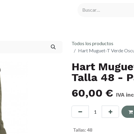
rna
Comederos de Caza
Cámaras de Caza
Atrayentes y R
Todos los productos
Hart Muguet-T Verde Oscur
Hart Mugue
Talla 48 - 
60,00
€
IVA in
Tallas
:
48