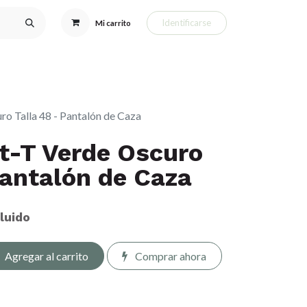
Identificarse
Mi carrito
eclamos
Complementos de Caza
Perros de Caza y GPS
R
o Talla 48 - Pantalón de Caza
t-T Verde Oscuro
Pantalón de Caza
cluido
Agregar al carrito
Comprar ahora