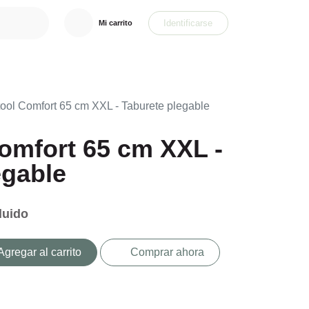
Identificarse
Mi carrito
eclamos
Complementos de Caza
Perros de Caza y GPS
R
ool Comfort 65 cm XXL - Taburete plegable
Comfort 65 cm XXL
plegable
cluido
Agregar al carrito
Comprar ahora