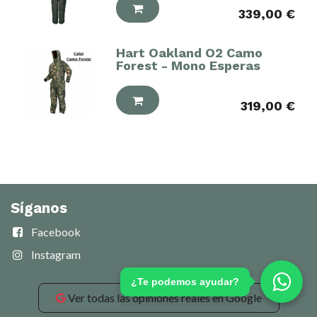
339,00
€
Hart Oakland O2 Camo
Forest - Mono Esperas
319,00
€
Síganos
Facebook
Instagram
¿Te podemos ayudar?
Ver todas las opiniones reales en Google