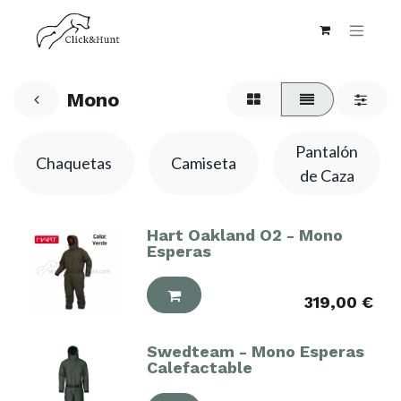
Mono
Pantalón
Chaquetas
Camiseta
de Caza
Hart Oakland O2 - Mono
Esperas
319,00
€
Swedteam - Mono Esperas
Calefactable